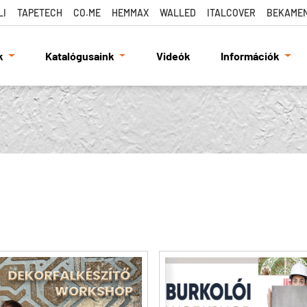
LI
TAPETECH
CO.ME
HEMMAX
WALLED
ITALCOVER
BEKAME
k
Katalógusaink
Videók
Információk