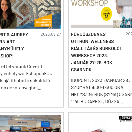
FÜRDŐSZOBA ÉS
202
RIT & AUDREY
2023.09.27
OTTHONI WELLNESS
RN ART
KIÁLLÍTÁS ÉS BURKOLÓI
ÁNYMŰHELY
WORKSHOP 2023.
SHOP!
JANUÁR 27-29. BOK
tettel várunk Coverit
CSARNOK
nyműhely workshopunkra,
IDŐPONT: 2023. JANUÁR 28.,
lsajátíthatod a sokoldalú
SZOMBAT 9:00-18:00 ÓRA.
Top dekoranyagból...
HELYSZÍN: BOK (SYMA) CSA
1146 BUDAPEST, DÓZSA...