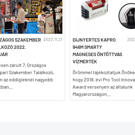
SZÁGOS SZAKEMBER
2022.11.21
DÍJNYERTES KAPRO
202
LKOZÓ 2022.
946M SMARTY
UÁR
MÁGNESES ÖNTÖTTVAS
VÍZMÉRTÉK
sen zárult 7. Országos
ipari Szakember Találkozó,
Örömmel tájékoztatjuk Önöke
n az eddigieknél nagyobb
hogy 2018. évi Pro Tool Innov
tban...
Award versenyen az általunk
Magyarországon...