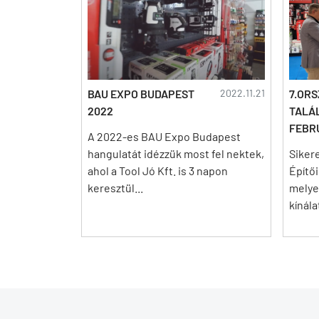
BAU EXPO BUDAPEST
2022.11.21
7.OR
2022
TALÁ
FEBR
A 2022-es BAU Expo Budapest
hangulatát idézzük most fel nektek,
Sikere
ahol a Tool Jó Kft. is 3 napon
Építő
keresztül...
melye
kínála