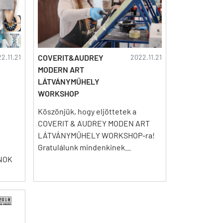
2.11.21
COVERIT&AUDREY
2022.11.21
MODERN ART
LÁTVÁNYMŰHELY
WORKSHOP
Köszönjük, hogy eljöttetek a
COVERIT & AUDREY MODEN ART
LÁTVÁNYMŰHELY WORKSHOP-ra!
Gratulálunk mindenkinek...
RNOK