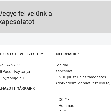
Vegye fel velünk a
kapcsolatot
ÉZÉS ÉS LEVELEZÉSI CÍM
INFORMÁCIÓK
6 30 743 7899
Főoldal
Kapcsolat
9 Pécel, Fáy tanya
GINOP plusz Uniós támogatás
oljo@tooljo.hu
Adatvédelmi és adatkezelési tá
LMAZOTT MÁRKÁINK
.
CO.ME.
.
Hemmax.