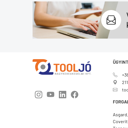
ÜGYINT
+3
211
to
FORGA
Asgard
Coverit