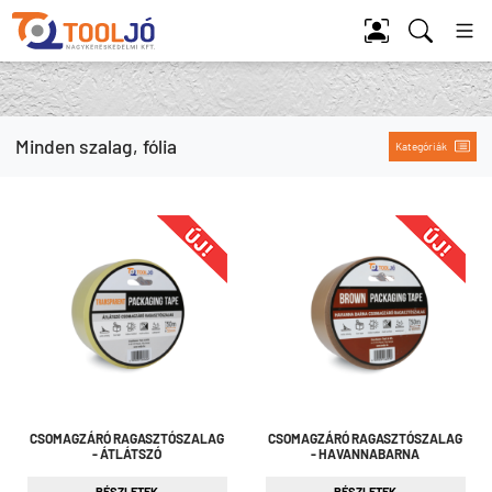
Tool Jó
Minden szalag, fólia
Kategóriák
CSOMAGZÁRÓ RAGASZTÓSZALAG
CSOMAGZÁRÓ RAGASZTÓSZALAG
- ÁTLÁTSZÓ
- HAVANNABARNA
RÉSZLETEK
RÉSZLETEK