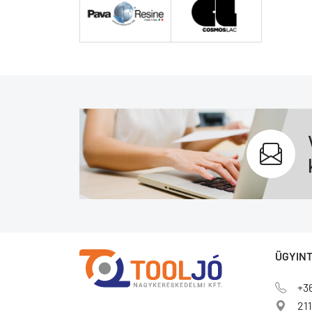
ÜGYINT
+3
211