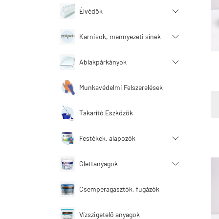
Élvédők
Karnisok, mennyezeti sínek
Ablakpárkányok
Munkavédelmi Felszerelések
Takarító Eszközök
Festékek, alapozók
Glettanyagok
Csemperagasztók, fugázók
Vízszigetelő anyagok