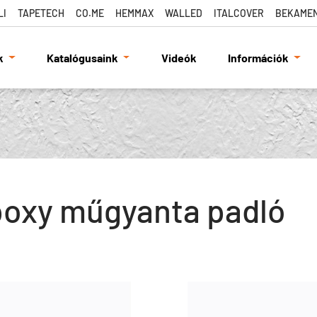
LI
TAPETECH
CO.ME
HEMMAX
WALLED
ITALCOVER
BEKAME
k
Katalógusaink
Videók
Információk
oxy műgyanta padló