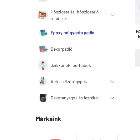
Hőszigetelés, hőszigetelő
rendszer
P
Epoxy műgyanta padló
Dekorpadló
Szilikonok, purhabok
Airless Szórógépek
Dekoranyagok és festékek
Márkáink