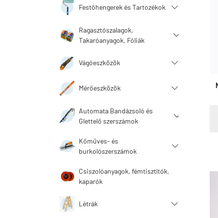
Festőhengerek és Tartozékok
Ragasztószalagok,
Takaróanyagok, Fóliák
Vágóeszközök
Mérőeszközök
Automata Bandázsoló és
Glettelő szerszámok
Kőműves- és
burkolószerszámok
Csiszolóanyagok, fémtisztítók,
kaparók
Létrák