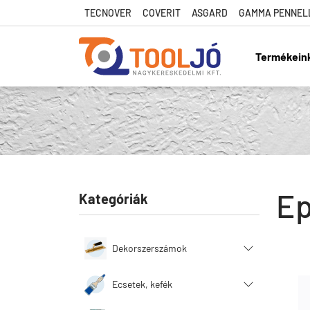
TECNOVER
COVERIT
ASGARD
GAMMA PENNEL
Termékein
Tool Jó
Ep
Kategóriák
Dekorszerszámok
Ecsetek, kefék