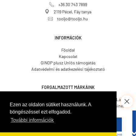
+36 30 743 7899
2119 Pécel, Fáy tanya
tooljo@tooljo.hu
INFORMÁCIÓK
Főoldal
Kapcsolat
GINOP plusz Uniós támogatás
Adatvédelmi és adatkezelési tájékoztató
FORGALMAZOTT MÁRKÁINK
Asgard.
CO.ME.
CosmosLac.
Ezen az oldalon sütiket használunk. A
Coverit.
Hemmax.
Pava Resine.
böngészéssel ezt elfogadod.
Tecnover.
Walled.
Venetian Tools.
Gamma Pennelli.
Italcover.
További információk
Taptech.
Bekament.