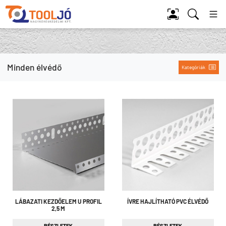
Tool Jó
Minden élvédő
Kategóriák
LÁBAZATI KEZDŐELEM U PROFIL
ÍVRE HAJLÍTHATÓ PVC ÉLVÉDŐ
2,5 M
RÉSZLETEK
RÉSZLETEK