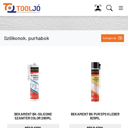
Tool Jó
Szilikonok, purhabok
Kategóriák
BEKAMENT BK-SILICONE
BEKAMENT BK PUR EPS KLEBER
SZANITER COLOR 280ML
825ML
RÉSZLETEK
RÉSZLETEK