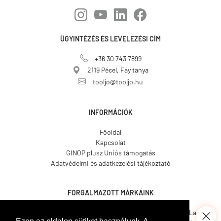
ÜGYINTÉZÉS ÉS LEVELEZÉSI CÍM
+36 30 743 7899
2119 Pécel, Fáy tanya
tooljo@tooljo.hu
INFORMÁCIÓK
Főoldal
Kapcsolat
GINOP plusz Uniós támogatás
Adatvédelmi és adatkezelési tájékoztató
FORGALMAZOTT MÁRKÁINK
Asgard.
CO.ME.
CosmosLac.