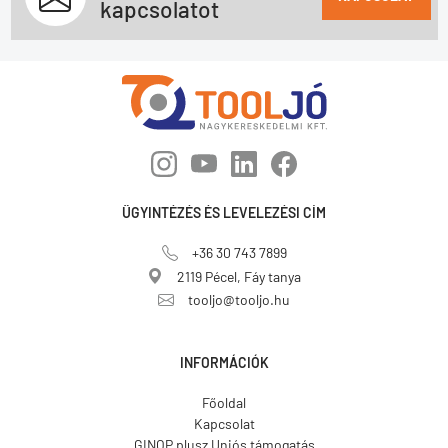
kapcsolatot
ÜGYINTÉZÉS ÉS LEVELEZÉSI CÍM
+36 30 743 7899
2119 Pécel, Fáy tanya
tooljo@tooljo.hu
INFORMÁCIÓK
Főoldal
Kapcsolat
GINOP plusz Uniós támogatás