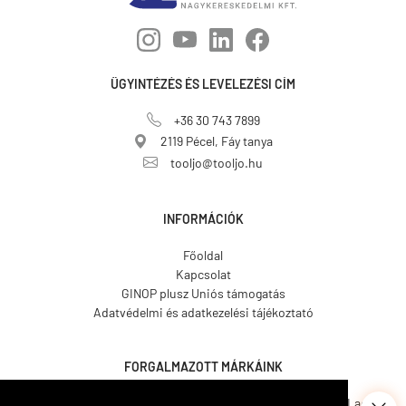
ÜGYINTÉZÉS ÉS LEVELEZÉSI CÍM
+36 30 743 7899
2119 Pécel, Fáy tanya
tooljo@tooljo.hu
INFORMÁCIÓK
Főoldal
Kapcsolat
GINOP plusz Uniós támogatás
Adatvédelmi és adatkezelési tájékoztató
FORGALMAZOTT MÁRKÁINK
Asgard.
CO.ME.
CosmosLac.