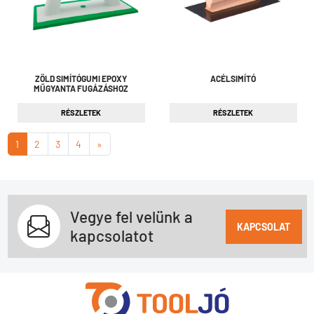
ZÖLD SIMÍTÓGUMI EPOXY
ACÉLSIMÍTÓ
MŰGYANTA FUGÁZÁSHOZ
RÉSZLETEK
RÉSZLETEK
1
2
3
4
»
Vegye fel velünk a
KAPCSOLAT
kapcsolatot