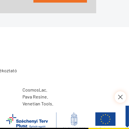
jékoztató
CosmosLac.
Pava Resine.
Venetian Tools.