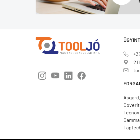
ÜGYINT
+3
211
to
FORGA
Asgard
Coverit
Tecnov
Gamma 
Taptec