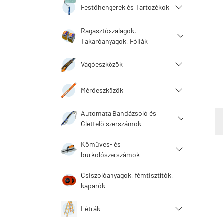
Festőhengerek és Tartozékok
Ragasztószalagok,
Takaróanyagok, Fóliák
Vágóeszközök
Mérőeszközök
Automata Bandázsoló és
Glettelő szerszámok
Kőműves- és
burkolószerszámok
Csiszolóanyagok, fémtisztítók,
kaparók
Létrák