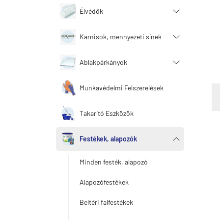
Élvédők
Karnisok, mennyezeti sínek
Ablakpárkányok
Munkavédelmi Felszerelések
Takarító Eszközök
Festékek, alapozók
Minden festék, alapozó
Alapozófestékek
Beltéri falfestékek