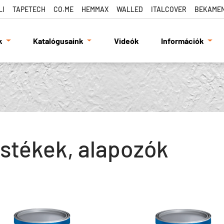
LI
TAPETECH
CO.ME
HEMMAX
WALLED
ITALCOVER
BEKAME
k
Katalógusaink
Videók
Információk
stékek, alapozók