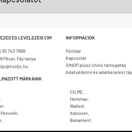
ÉZÉS ÉS LEVELEZÉSI CÍM
INFORMÁCIÓK
6 30 743 7899
Főoldal
Kapcsolat
9 Pécel, Fáy tanya
GINOP plusz Uniós támogatás
oljo@tooljo.hu
Adatvédelmi és adatkezelési tá
LMAZOTT MÁRKÁINK
.
CO.ME.
.
Hemmax.
er.
Walled.
Pennelli.
Italcover.
h.
Bekament.