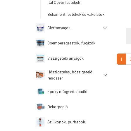
Ital Cover festékek
Bekament festékek és vakolatok
Glettanyagok
Csemperagasztók, fugázók
Vízszigetelő anyagok
1
Hőszigetelés, hőszigetelő
rendszer
Epoxy műgyanta padló
Dekorpadló
Szilikonok, purhabok