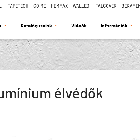
LI
TAPETECH
CO.ME
HEMMAX
WALLED
ITALCOVER
BEKAME
k
Katalógusaink
Videók
Információk
umínium élvédők