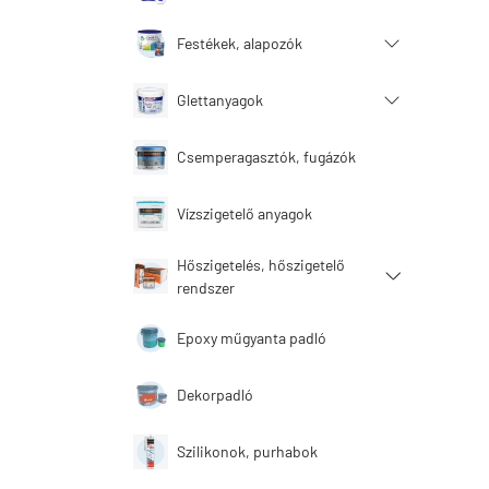
Festékek, alapozók
Glettanyagok
Csemperagasztók, fugázók
Vízszigetelő anyagok
Hőszigetelés, hőszigetelő
rendszer
Epoxy műgyanta padló
Dekorpadló
Szilikonok, purhabok