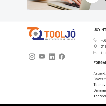
ÜGYINT
+3
211
to
FORGA
Asgard
Coverit
Tecnov
Gamma 
Taptec