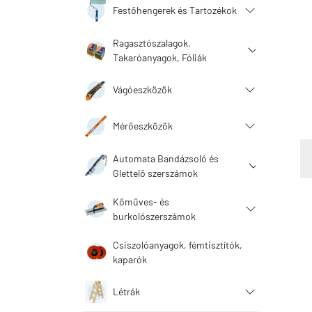
Festőhengerek és Tartozékok
Ragasztószalagok,
Takaróanyagok, Fóliák
Vágóeszközök
Mérőeszközök
Automata Bandázsoló és
Glettelő szerszámok
Kőműves- és
burkolószerszámok
Csiszolóanyagok, fémtisztítók,
kaparók
Létrák