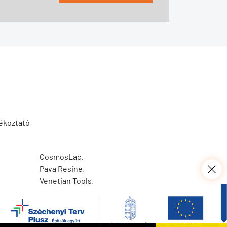
jékoztató
CosmosLac.
Pava Resine.
Venetian Tools.