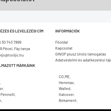
ÉZÉS ÉS LEVELEZÉSI CÍM
INFORMÁCIÓK
6 30 743 7899
Főoldal
Kapcsolat
9 Pécel, Fáy tanya
GINOP plusz Uniós támogatás
oljo@tooljo.hu
Adatvédelmi és adatkezelési tá
LMAZOTT MÁRKÁINK
.
CO.ME.
.
Hemmax.
er.
Walled.
Pennelli.
Italcover.
h.
Bekament.