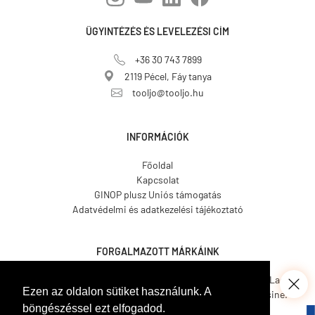
ÜGYINTÉZÉS ÉS LEVELEZÉSI CÍM
+36 30 743 7899
2119 Pécel, Fáy tanya
tooljo@tooljo.hu
INFORMÁCIÓK
Főoldal
Kapcsolat
GINOP plusz Uniós támogatás
Adatvédelmi és adatkezelési tájékoztató
FORGALMAZOTT MÁRKÁINK
Asgard.
CO.ME.
CosmosLac.
Ezen az oldalon sütiket használunk. A
Coverit.
Hemmax.
Pava Resine.
böngészéssel ezt elfogadod.
Tecnover.
Walled.
Venetian Tools.