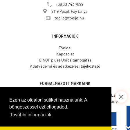
+36 30 743 7899
2119 Pécel, Fáy tanya
tooljo@tooljo.hu
INFORMÁCIÓK
Főoldal
Kapcsolat
GINOP plusz Uniós támogatás
Adatvédelmi és adatkezelési tájékoztató
FORGALMAZOTT MÁRKÁINK
Asgard.
CO.ME.
CosmosLac.
Ezen az oldalon sütiket használunk. A
Coverit.
Hemmax.
Pava Resine.
böngészéssel ezt elfogadod.
Tecnover.
Walled.
Venetian Tools.
Gamma Pennelli.
Italcover.
További információk
Taptech.
Bekament.