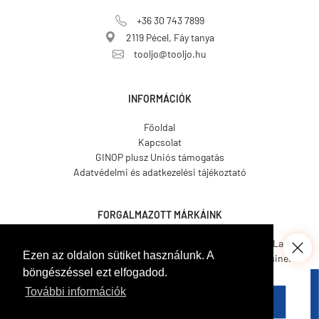
+36 30 743 7899
2119 Pécel, Fáy tanya
tooljo@tooljo.hu
INFORMÁCIÓK
Főoldal
Kapcsolat
GINOP plusz Uniós támogatás
Adatvédelmi és adatkezelési tájékoztató
FORGALMAZOTT MÁRKÁINK
Asgard.
CO.ME.
CosmosLac.
Ezen az oldalon sütiket használunk. A
Coverit.
Hemmax.
Pava Resine.
böngészéssel ezt elfogadod.
Tecnover.
Walled.
Venetian Tools.
Gamma Pennelli.
Italcover.
További információk
Taptech.
Bekament.