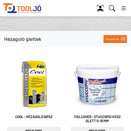
Tool Jó
Hézagoló glettek
Kategóriák
COOL - HÉZAGOLÓ GIPSZ
ITALCOVER - STUCCOPIÙ KÉSZ
GLETT 0-15 MM
RÉSZLETEK
RÉSZLETEK