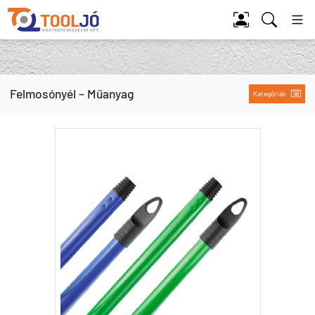
Tool Jó
Felmosónyél – Műanyag
Kategóriák