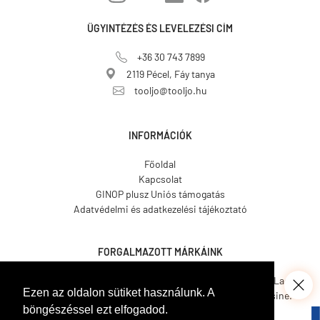
ÜGYINTÉZÉS ÉS LEVELEZÉSI CÍM
+36 30 743 7899
2119 Pécel, Fáy tanya
tooljo@tooljo.hu
INFORMÁCIÓK
Főoldal
Kapcsolat
GINOP plusz Uniós támogatás
Adatvédelmi és adatkezelési tájékoztató
FORGALMAZOTT MÁRKÁINK
Asgard.
CO.ME.
CosmosLac.
Ezen az oldalon sütiket használunk. A
Coverit.
Hemmax.
Pava Resine.
böngészéssel ezt elfogadod.
Tecnover.
Walled.
Venetian Tools.